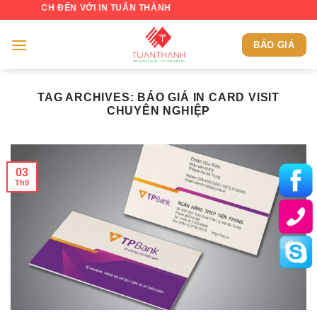
Skip
ÁCH ĐẾN VỚI IN TUẤN THÀNH
to
content
BÁO GIÁ
TAG ARCHIVES:
BÁO GIÁ IN CARD VISIT
CHUYÊN NGHIỆP
03
Th9