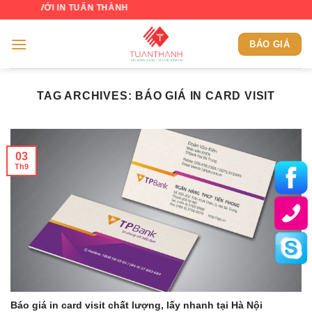
Skip
 VỚI IN TUẤN THÀNH
to
content
BÁO GIÁ
TAG ARCHIVES:
BÁO GIÁ IN CARD VISIT
03
Th9
Báo giá in card visit chất lượng, lấy nhanh tại Hà Nội