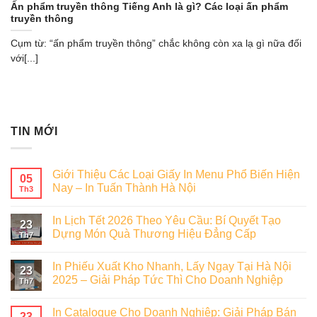
Ấn phẩm truyền thông Tiếng Anh là gì? Các loại ấn phẩm
truyền thông
Cụm từ: “ấn phẩm truyền thông” chắc không còn xa lạ gì nữa đối
với[...]
TIN MỚI
Giới Thiệu Các Loại Giấy In Menu Phổ Biến Hiện
05
Nay – In Tuấn Thành Hà Nội
Th3
In Lịch Tết 2026 Theo Yêu Cầu: Bí Quyết Tạo
23
Dựng Món Quà Thương Hiệu Đẳng Cấp
Th7
In Phiếu Xuất Kho Nhanh, Lấy Ngay Tại Hà Nội
23
2025 – Giải Pháp Tức Thì Cho Doanh Nghiệp
Th7
In Catalogue Cho Doanh Nghiệp: Giải Pháp Bán
23