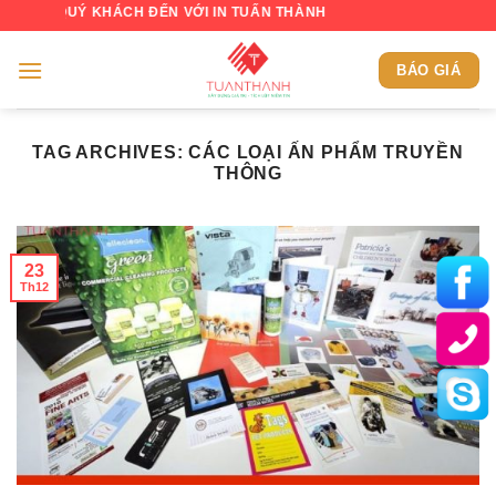
Skip
 QUÝ KHÁCH ĐẾN VỚI IN TUẤN THÀNH
to
content
BÁO GIÁ
TAG ARCHIVES:
CÁC LOẠI ẤN PHẨM TRUYỀN
THÔNG
23
Th12