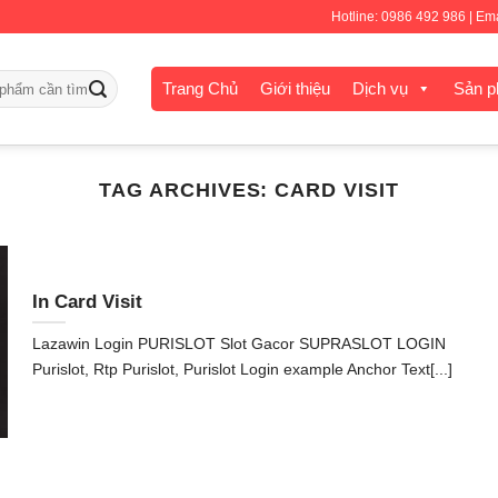
Hotline: 0986 492 986 | E
Trang Chủ
Giới thiệu
Dịch vụ
Sản 
TAG ARCHIVES:
CARD VISIT
In Card Visit
Lazawin Login PURISLOT Slot Gacor SUPRASLOT LOGIN
Purislot, Rtp Purislot, Purislot Login example Anchor Text[...]