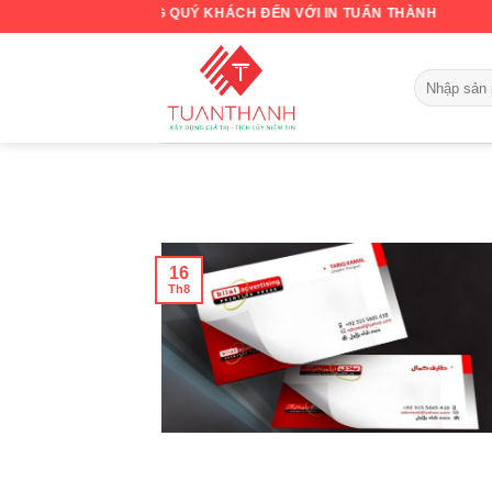
Skip
CHÀO MỪNG QUÝ KHÁCH ĐẾN VỚI IN TUẤN THÀNH
to
content
16
Th8