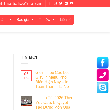
mail: intuanthanh.co@gmail.com
phẩm
Báo giá
Tin tức
Liên hệ
TIN MỚI
Giới Thiệu Các Loại
05
Giấy In Menu Phổ
Th3
Biến Hiện Nay – In
Tuấn Thành Hà Nội
In Lịch Tết 2026 Theo
23
Yêu Cầu: Bí Quyết
Th7
Tạo Dựng Món Quà