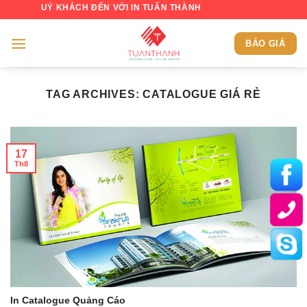
Skip
 QUÝ KHÁCH ĐẾN VỚI IN TUẤN THÀNH
to
content
BÁO GIÁ
TAG ARCHIVES:
CATALOGUE GIÁ RẺ
17
Th8
In Catalogue Quảng Cáo