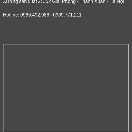
Xưởng sản xuất 2: 352 Giải Phóng - Thanh Xuân - Hà Nội
Hotline: 0986.492.986 - 0969.771.211