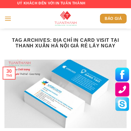
Skip
 QUÝ KHÁCH ĐẾN VỚI IN TUẤN THÀNH
to
content
BÁO GIÁ
TAG ARCHIVES:
ĐỊA CHỈ IN CARD VISIT TẠI
THANH XUÂN HÀ NỘI GIÁ RẺ LẤY NGAY
30
Th5