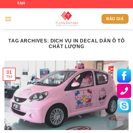
Skip
CHÀO MỪNG
to
content
BÁO GIÁ
TAG ARCHIVES:
DỊCH VỤ IN DECAL DÁN Ô TÔ
CHẤT LƯỢNG
01
Th3