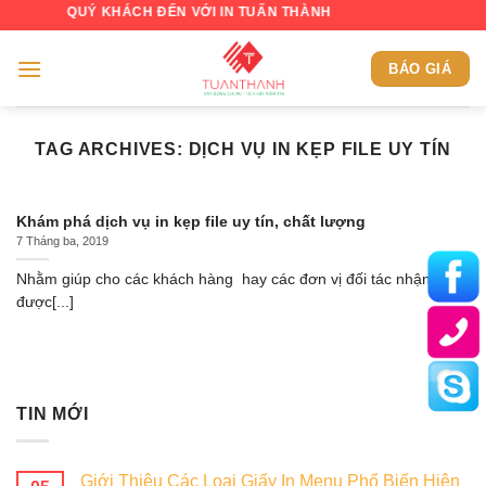
Skip
NG QUÝ KHÁCH ĐẾN VỚI IN TUẤN THÀNH
to
content
BÁO GIÁ
TAG ARCHIVES:
DỊCH VỤ IN KẸP FILE UY TÍN
Khám phá dịch vụ in kẹp file uy tín, chất lượng
7 Tháng ba, 2019
Nhằm giúp cho các khách hàng hay các đơn vị đối tác nhận biết
được[...]
TIN MỚI
Giới Thiệu Các Loại Giấy In Menu Phổ Biến Hiện