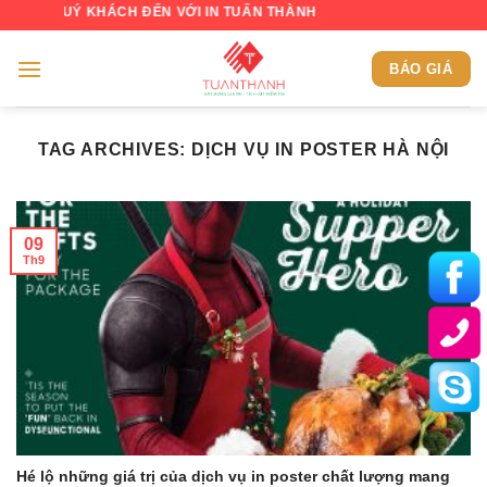
Skip
 QUÝ KHÁCH ĐẾN VỚI IN TUẤN THÀNH
to
content
BÁO GIÁ
TAG ARCHIVES:
DỊCH VỤ IN POSTER HÀ NỘI
09
Th9
Hé lộ những giá trị của dịch vụ in poster chất lượng mang