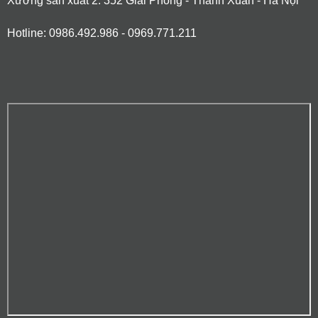
Xưởng sản xuất 2: 352 Giải Phóng - Thanh Xuân - Hà Nội
Hotline: 0986.492.986 - 0969.771.211