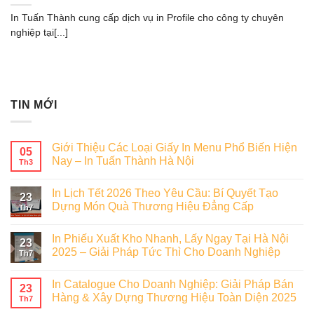
In Tuấn Thành cung cấp dịch vụ in Profile cho công ty chuyên
nghiệp tại[...]
TIN MỚI
Giới Thiệu Các Loại Giấy In Menu Phổ Biến Hiện
05
Nay – In Tuấn Thành Hà Nội
Th3
In Lịch Tết 2026 Theo Yêu Cầu: Bí Quyết Tạo
23
Dựng Món Quà Thương Hiệu Đẳng Cấp
Th7
In Phiếu Xuất Kho Nhanh, Lấy Ngay Tại Hà Nội
23
2025 – Giải Pháp Tức Thì Cho Doanh Nghiệp
Th7
In Catalogue Cho Doanh Nghiệp: Giải Pháp Bán
23
Hàng & Xây Dựng Thương Hiệu Toàn Diện 2025
Th7