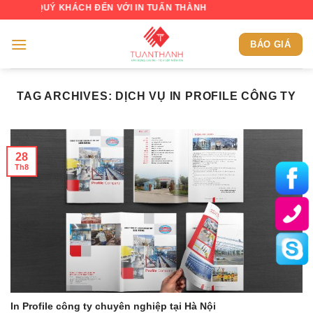
Skip
 QUÝ KHÁCH ĐẾN VỚI IN TUẤN THÀNH
to
content
BÁO GIÁ
TAG ARCHIVES:
DỊCH VỤ IN PROFILE CÔNG TY
28
Th8
In Profile công ty chuyên nghiệp tại Hà Nội