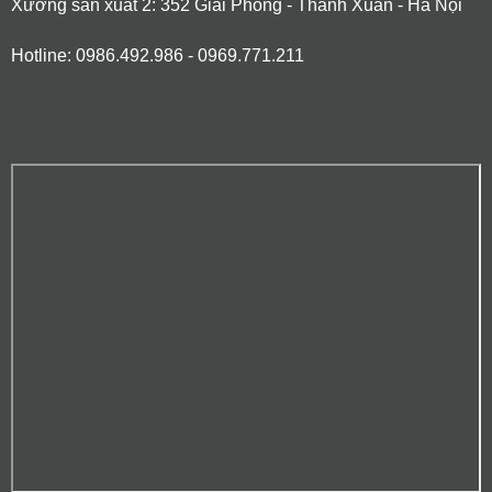
Xưởng sản xuất 2: 352 Giải Phóng - Thanh Xuân - Hà Nội
Hotline: 0986.492.986 - 0969.771.211