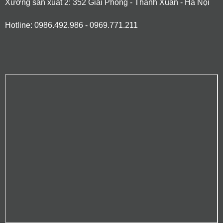
Xưởng sản xuất 2: 352 Giải Phóng - Thanh Xuân - Hà Nội
Hotline: 0986.492.986 - 0969.771.211