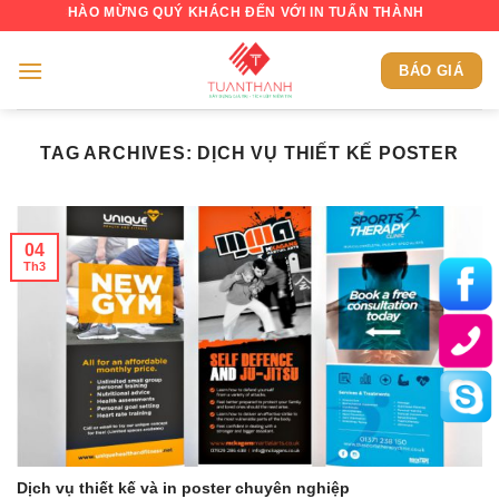
Skip
CHÀO MỪNG QUÝ KHÁCH ĐẾN VỚI IN TUẤN THÀNH
to
content
BÁO GIÁ
TAG ARCHIVES:
DỊCH VỤ THIẾT KẾ POSTER
04
Th3
Dịch vụ thiết kế và in poster chuyên nghiệp