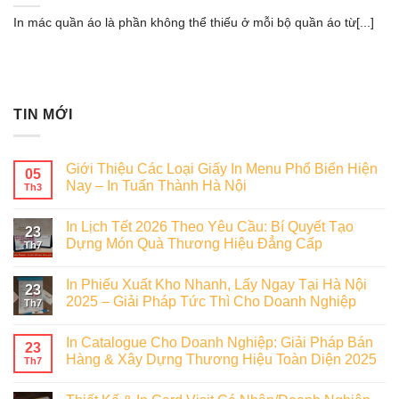
In mác quần áo là phần không thể thiếu ở mỗi bộ quần áo từ[...]
TIN MỚI
Giới Thiệu Các Loại Giấy In Menu Phổ Biến Hiện
05
Nay – In Tuấn Thành Hà Nội
Th3
In Lịch Tết 2026 Theo Yêu Cầu: Bí Quyết Tạo
23
Dựng Món Quà Thương Hiệu Đẳng Cấp
Th7
In Phiếu Xuất Kho Nhanh, Lấy Ngay Tại Hà Nội
23
2025 – Giải Pháp Tức Thì Cho Doanh Nghiệp
Th7
In Catalogue Cho Doanh Nghiệp: Giải Pháp Bán
23
Hàng & Xây Dựng Thương Hiệu Toàn Diện 2025
Th7