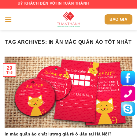
Skip
 QUÝ KHÁCH ĐẾN VỚI IN TUẤN THÀNH
to
content
BÁO GIÁ
TAG ARCHIVES:
IN ẤN MÁC QUẦN ÁO TỐT NHẤT
29
Th8
In mác quần áo chất lượng giá rẻ ở đâu tại Hà Nội?