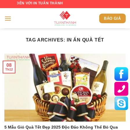
Skip
ĐẾN VỚI IN TUẤN THÀNH
to
content
BÁO GIÁ
TAG ARCHIVES:
IN ẤN QUÀ TẾT
08
Th12
5 Mẫu Giỏ Quà Tết Đẹp 2025 Độc Đáo Không Thể Bỏ Qua