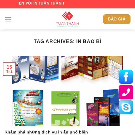
Skip
 ĐẾN VỚI IN TUẤN THÀNH
to
content
BÁO GIÁ
TAG ARCHIVES:
IN BAO BÌ
15
Th2
Khám phá những dịch vụ in ấn phổ biến