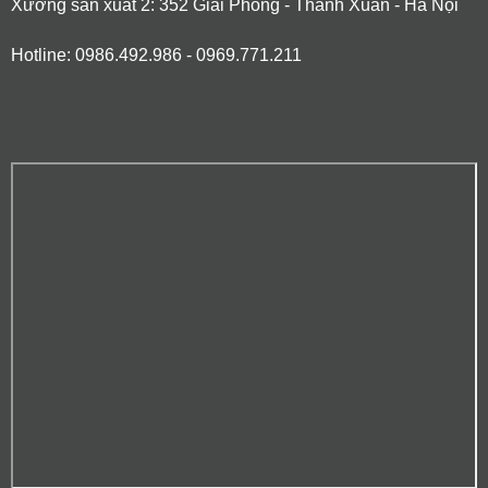
Xưởng sản xuất 2: 352 Giải Phóng - Thanh Xuân - Hà Nội
Hotline: 0986.492.986 - 0969.771.211