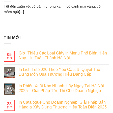
Tết đến xuân về, có bánh chưng xanh, có cành mai vàng, có
mâm ngủ[...]
TIN MỚI
Giới Thiệu Các Loại Giấy In Menu Phổ Biến Hiện
05
Nay – In Tuấn Thành Hà Nội
Th3
In Lịch Tết 2026 Theo Yêu Cầu: Bí Quyết Tạo
23
Dựng Món Quà Thương Hiệu Đẳng Cấp
Th7
In Phiếu Xuất Kho Nhanh, Lấy Ngay Tại Hà Nội
23
2025 – Giải Pháp Tức Thì Cho Doanh Nghiệp
Th7
In Catalogue Cho Doanh Nghiệp: Giải Pháp Bán
23
Hàng & Xây Dựng Thương Hiệu Toàn Diện 2025
Th7