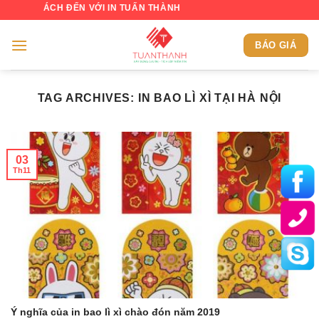
Skip
KHÁCH ĐẾN VỚI IN TUẤN THÀNH
to
content
BÁO GIÁ
TAG ARCHIVES:
IN BAO LÌ XÌ TẠI HÀ NỘI
03
Th11
Ý nghĩa của in bao lì xì chào đón năm 2019