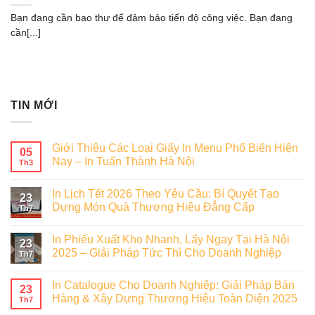
Bạn đang cần bao thư để đảm bảo tiến độ công việc. Bạn đang
cần[...]
TIN MỚI
Giới Thiệu Các Loại Giấy In Menu Phổ Biến Hiện
05
Nay – In Tuấn Thành Hà Nội
Th3
In Lịch Tết 2026 Theo Yêu Cầu: Bí Quyết Tạo
23
Dựng Món Quà Thương Hiệu Đẳng Cấp
Th7
In Phiếu Xuất Kho Nhanh, Lấy Ngay Tại Hà Nội
23
2025 – Giải Pháp Tức Thì Cho Doanh Nghiệp
Th7
In Catalogue Cho Doanh Nghiệp: Giải Pháp Bán
23
Hàng & Xây Dựng Thương Hiệu Toàn Diện 2025
Th7