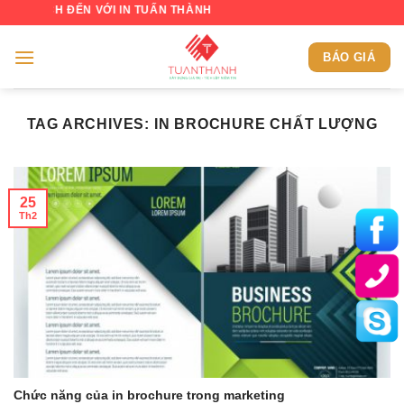
Skip
 ĐẾN VỚI IN TUẤN THÀNH
to
content
BÁO GIÁ
TAG ARCHIVES:
IN BROCHURE CHẤT LƯỢNG
25
Th2
Chức năng của in brochure trong marketing