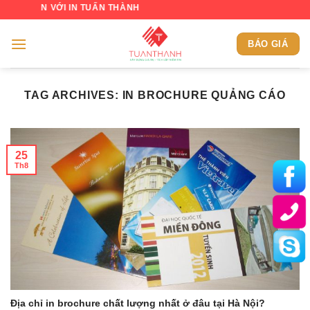
Skip
ẾN VỚI IN TUẤN THÀNH
to
content
BÁO GIÁ
TAG ARCHIVES:
IN BROCHURE QUẢNG CÁO
25
Th8
Địa chỉ in brochure chất lượng nhất ở đâu tại Hà Nội?