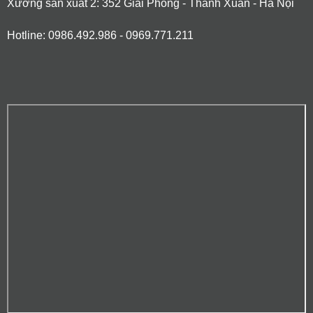
Xưởng sản xuất 2: 352 Giải Phóng - Thanh Xuân - Hà Nội
Hotline: 0986.492.986 - 0969.771.211