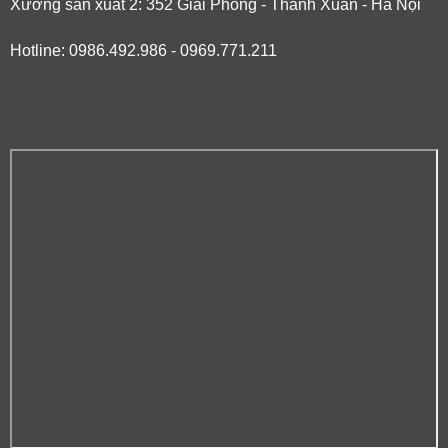
Xưởng sản xuất 2: 352 Giải Phóng - Thanh Xuân - Hà Nội
Hotline: 0986.492.986 - 0969.771.211