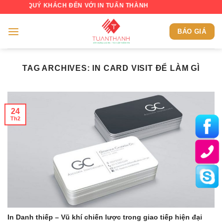
Skip
NG QUÝ KHÁCH ĐẾN VỚI IN TUẤN THÀNH
to
content
BÁO GIÁ
TAG ARCHIVES:
IN CARD VISIT ĐỂ LÀM GÌ
24
Th2
In Danh thiếp – Vũ khí chiến lược trong giao tiếp hiện đại