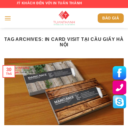
Skip
QUÝ KHÁCH ĐẾN VỚI IN TUẤN THÀNH
to
content
BÁO GIÁ
TAG ARCHIVES:
IN CARD VISIT TẠI CẦU GIẤY HÀ
NỘI
30
Th5