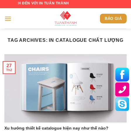
Skip
H ĐẾN VỚI IN TUẤN THÀNH
to
content
BÁO GIÁ
TAG ARCHIVES:
IN CATALOGUE CHẤT LƯỢNG
27
Th2
Xu hướng thiết kế catalogue hiện nay như thế nào?