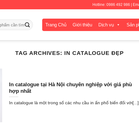
CHÀO MỪNG QUÝ KHÁCH ĐẾN VỚI IN TUẤN THÀNH
Hotline: 0986 492 986 | E
Trang Chủ
Giới thiệu
Dịch vụ
Sản 
TAG ARCHIVES:
IN CATALOGUE ĐẸP
In catalogue tại Hà Nội chuyên nghiệp với giá phù
hợp nhất
In catalogue là một trong số các nhu cầu in ấn phổ biến đối với[...]