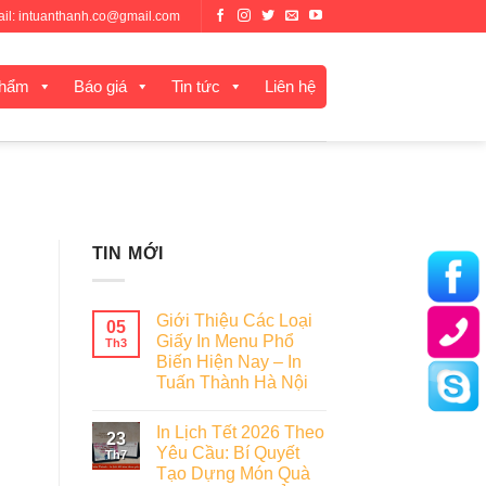
mail: intuanthanh.co@gmail.com
phẩm
Báo giá
Tin tức
Liên hệ
TIN MỚI
Giới Thiệu Các Loại
05
Giấy In Menu Phổ
Th3
Biến Hiện Nay – In
Tuấn Thành Hà Nội
In Lịch Tết 2026 Theo
23
Yêu Cầu: Bí Quyết
Th7
Tạo Dựng Món Quà