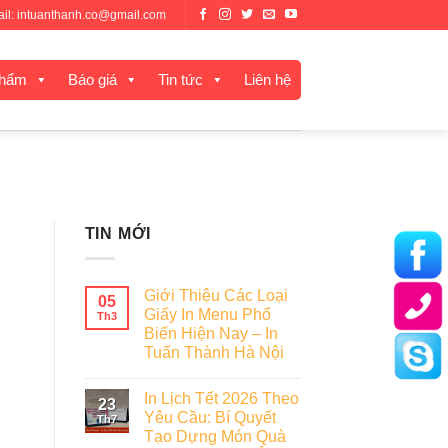
mail: intuanthanh.co@gmail.com
phẩm
Báo giá
Tin tức
Liên hệ
TIN MỚI
Giới Thiệu Các Loại
05
Giấy In Menu Phổ
Th3
Biến Hiện Nay – In
Tuấn Thành Hà Nội
In Lịch Tết 2026 Theo
23
Yêu Cầu: Bí Quyết
Th7
Tạo Dựng Món Quà