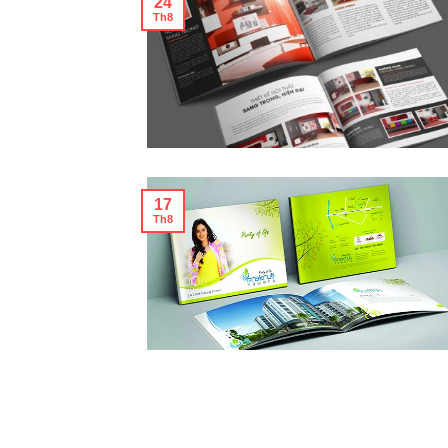
24
Th8
17
Th8