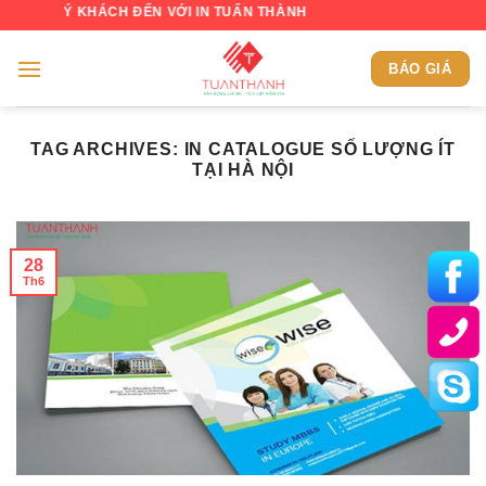
Skip
QUÝ KHÁCH ĐẾN VỚI IN TUẤN THÀNH
to
content
BÁO GIÁ
TAG ARCHIVES:
IN CATALOGUE SỐ LƯỢNG ÍT
TẠI HÀ NỘI
28
Th6