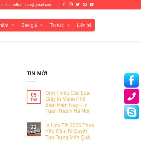
mail: intuanthanh.co@gmail.com
phẩm
Báo giá
Tin tức
Liên hệ
TIN MỚI
Giới Thiệu Các Loại
05
Giấy In Menu Phổ
Th3
Biến Hiện Nay – In
Tuấn Thành Hà Nội
In Lịch Tết 2026 Theo
23
Yêu Cầu: Bí Quyết
Th7
Tạo Dựng Món Quà