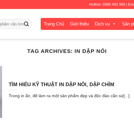
Hotline: 0986 492 986 | E
Trang Chủ
Giới thiệu
Dịch vụ
Sản 
TAG ARCHIVES:
IN DẬP NỔI
TÌM HIỂU KỸ THUẬT IN DẬP NỔI, DẬP CHÌM
Trong in ấn, để làm ra một sản phẩm đẹp và độc đáo cần sử[...]