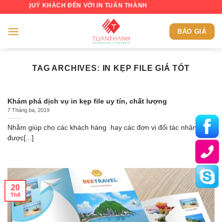
Skip
G QUÝ KHÁCH ĐẾN VỚI IN TUẤN THÀNH
to
content
BÁO GIÁ
TAG ARCHIVES:
IN KẸP FILE GIÁ TỐT
Khám phá dịch vụ in kẹp file uy tín, chất lượng
7 Tháng ba, 2019
Nhằm giúp cho các khách hàng hay các đơn vị đối tác nhận biết
được[...]
20
Th8