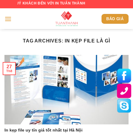
Skip
QUÝ KHÁCH ĐẾN VỚI IN TUẤN THÀNH
to
content
BÁO GIÁ
TAG ARCHIVES:
IN KẸP FILE LÀ GÌ
27
Th8
In kẹp file uy tín giá tốt nhất tại Hà Nội