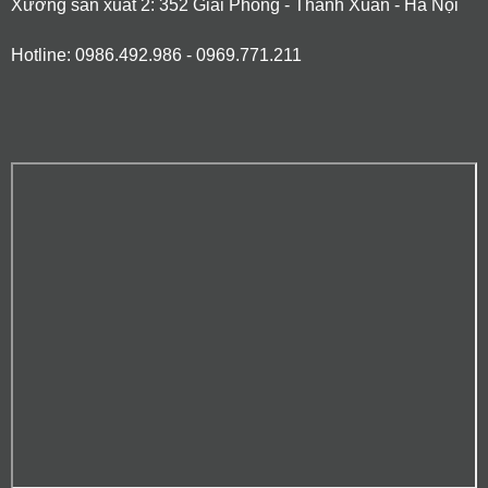
Xưởng sản xuất 2: 352 Giải Phóng - Thanh Xuân - Hà Nội
Hotline: 0986.492.986 - 0969.771.211