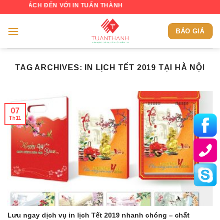
Skip
KHÁCH ĐẾN VỚI IN TUẤN THÀNH
to
content
BÁO GIÁ
TAG ARCHIVES:
IN LỊCH TẾT 2019 TẠI HÀ NỘI
07
Th11
Lưu ngay dịch vụ in lịch Tết 2019 nhanh chóng – chất