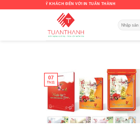
Skip
O MỪNG QUÝ KHÁCH ĐẾN VỚI IN TUẤN THÀNH
to
content
07
Th11