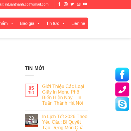
mail: intuanthanh.co@gmail.com
phẩm
Báo giá
Tin tức
Liên hệ
TIN MỚI
Giới Thiệu Các Loại
05
Giấy In Menu Phổ
Th3
Biến Hiện Nay – In
Tuấn Thành Hà Nội
In Lịch Tết 2026 Theo
23
Yêu Cầu: Bí Quyết
Th7
Tạo Dựng Món Quà