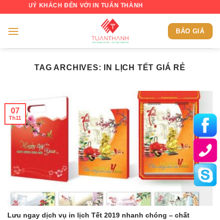
Skip
 QUÝ KHÁCH ĐẾN VỚI IN TUẤN THÀNH
to
content
BÁO GIÁ
TAG ARCHIVES:
IN LỊCH TẾT GIÁ RẺ
07
Th11
Lưu ngay dịch vụ in lịch Tết 2019 nhanh chóng – chất