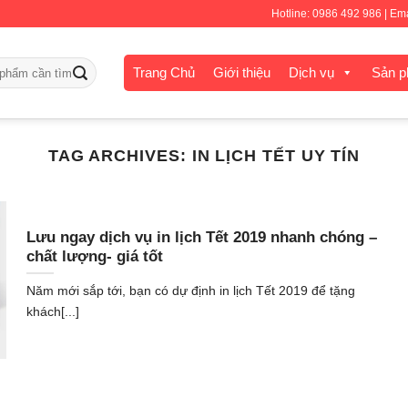
Hotline: 0986 492 986 | E
Trang Chủ
Giới thiệu
Dịch vụ
Sản 
TAG ARCHIVES:
IN LỊCH TẾT UY TÍN
Lưu ngay dịch vụ in lịch Tết 2019 nhanh chóng –
chất lượng- giá tốt
Năm mới sắp tới, bạn có dự định in lịch Tết 2019 để tặng
khách[...]