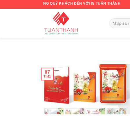
Skip
CHÀO MỪNG QUÝ KHÁCH ĐẾN VỚI IN TUẤN THÀNH
to
content
07
Th11