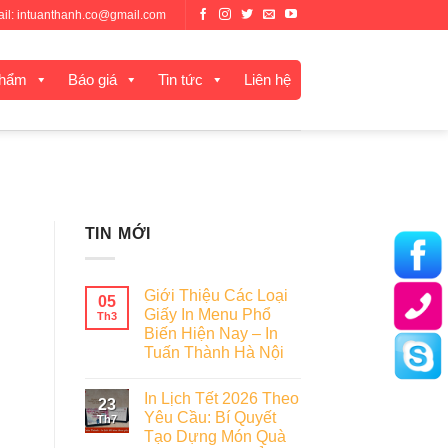
mail: intuanthanh.co@gmail.com
phẩm
Báo giá
Tin tức
Liên hệ
TIN MỚI
Giới Thiệu Các Loại
05
Giấy In Menu Phổ
Th3
Biến Hiện Nay – In
Tuấn Thành Hà Nội
In Lịch Tết 2026 Theo
23
Yêu Cầu: Bí Quyết
Th7
Tạo Dựng Món Quà