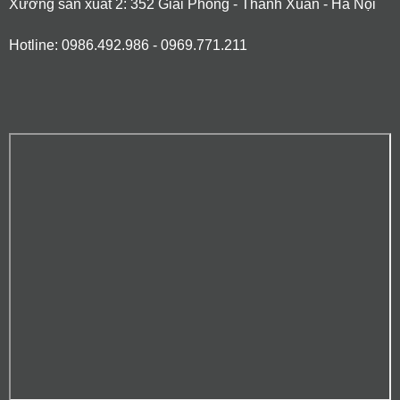
Xưởng sản xuất 2: 352 Giải Phóng - Thanh Xuân - Hà Nội
Hotline: 0986.492.986 - 0969.771.211