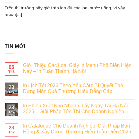
Trên thị trường bây giờ tràn lan đủ các loại nước uống, vì vậy
muốn[...]
TIN MỚI
Giới Thiệu Các Loại Giấy In Menu Phổ Biến Hiện
05
Nay – In Tuấn Thành Hà Nội
Th3
In Lịch Tết 2026 Theo Yêu Cầu: Bí Quyết Tạo
23
Dựng Món Quà Thương Hiệu Đẳng Cấp
Th7
In Phiếu Xuất Kho Nhanh, Lấy Ngay Tại Hà Nội
23
2025 – Giải Pháp Tức Thì Cho Doanh Nghiệp
Th7
In Catalogue Cho Doanh Nghiệp: Giải Pháp Bán
23
Hàng & Xây Dựng Thương Hiệu Toàn Diện 2025
Th7