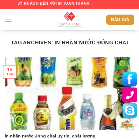
Skip
QUÝ KHÁCH ĐẾN VỚI IN TUẤN THÀNH
to
content
BÁO GIÁ
TAG ARCHIVES:
IN NHÃN NƯỚC ĐÓNG CHAI
15
Th8
In nhãn nước đóng chai uy tín, chất lượng