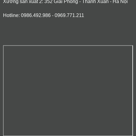
Xưởng sản xuất 2: 352 Giải Phóng - Thanh Xuân - Hà Nội
Hotline: 0986.492.986 - 0969.771.211