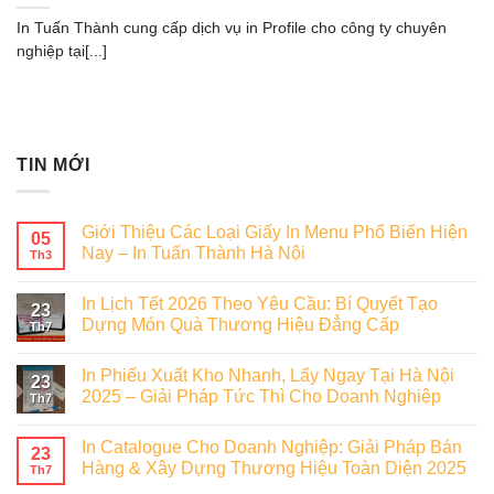
In Tuấn Thành cung cấp dịch vụ in Profile cho công ty chuyên
nghiệp tại[...]
TIN MỚI
Giới Thiệu Các Loại Giấy In Menu Phổ Biến Hiện
05
Nay – In Tuấn Thành Hà Nội
Th3
In Lịch Tết 2026 Theo Yêu Cầu: Bí Quyết Tạo
23
Dựng Món Quà Thương Hiệu Đẳng Cấp
Th7
In Phiếu Xuất Kho Nhanh, Lấy Ngay Tại Hà Nội
23
2025 – Giải Pháp Tức Thì Cho Doanh Nghiệp
Th7
In Catalogue Cho Doanh Nghiệp: Giải Pháp Bán
23
Hàng & Xây Dựng Thương Hiệu Toàn Diện 2025
Th7