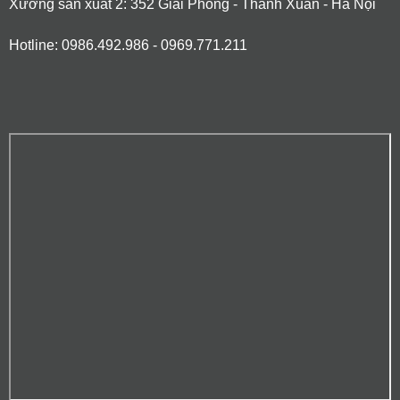
Xưởng sản xuất 2: 352 Giải Phóng - Thanh Xuân - Hà Nội
Hotline: 0986.492.986 - 0969.771.211