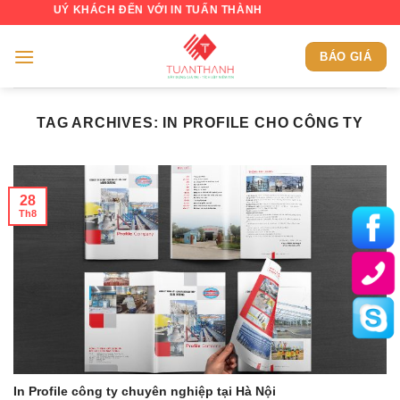
Skip
 QUÝ KHÁCH ĐẾN VỚI IN TUẤN THÀNH
to
content
BÁO GIÁ
TAG ARCHIVES:
IN PROFILE CHO CÔNG TY
28
Th8
In Profile công ty chuyên nghiệp tại Hà Nội