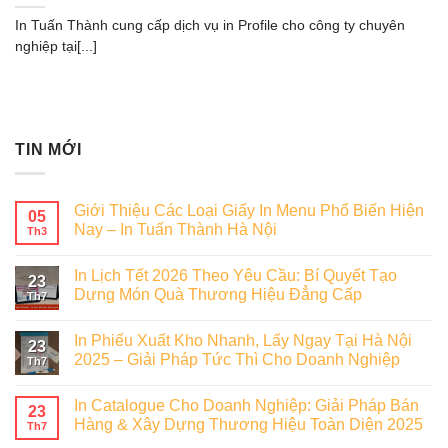
In Tuấn Thành cung cấp dịch vụ in Profile cho công ty chuyên
nghiệp tại[...]
TIN MỚI
Giới Thiệu Các Loại Giấy In Menu Phổ Biến Hiện
05
Nay – In Tuấn Thành Hà Nội
Th3
In Lịch Tết 2026 Theo Yêu Cầu: Bí Quyết Tạo
23
Dựng Món Quà Thương Hiệu Đẳng Cấp
Th7
In Phiếu Xuất Kho Nhanh, Lấy Ngay Tại Hà Nội
23
2025 – Giải Pháp Tức Thì Cho Doanh Nghiệp
Th7
In Catalogue Cho Doanh Nghiệp: Giải Pháp Bán
23
Hàng & Xây Dựng Thương Hiệu Toàn Diện 2025
Th7