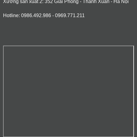
Xưởng sản xuất 2: 352 Giải Phóng - Thanh Xuân - Hà Nội
Hotline: 0986.492.986 - 0969.771.211