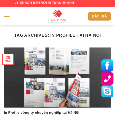
Skip
QUÝ KHÁCH ĐẾN VỚI IN TUẤN THÀNH
to
content
BÁO GIÁ
TAG ARCHIVES:
IN PROFILE TẠI HÀ NỘI
28
Th8
In Profile công ty chuyên nghiệp tại Hà Nội