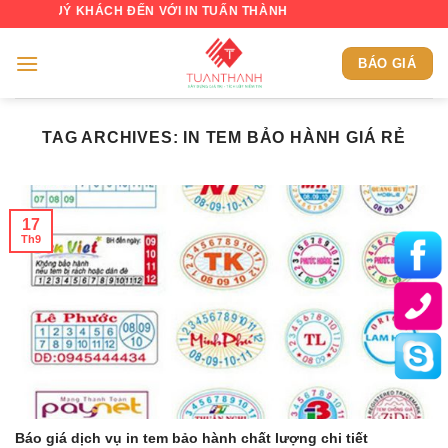
Skip
UÝ KHÁCH ĐẾN VỚI IN TUẤN THÀNH
to
content
BÁO GIÁ
TAG ARCHIVES:
IN TEM BẢO HÀNH GIÁ RẺ
17
Th9
Báo giá dịch vụ in tem bảo hành chất lượng chi tiết