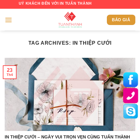
Skip
 QUÝ KHÁCH ĐẾN VỚI IN TUẤN THÀNH
to
content
BÁO GIÁ
TAG ARCHIVES:
IN THIỆP CƯỚI
23
Th4
IN THIỆP CƯỚI – NGÀY VUI TRỌN VẸN CÙNG TUẤN THÀNH