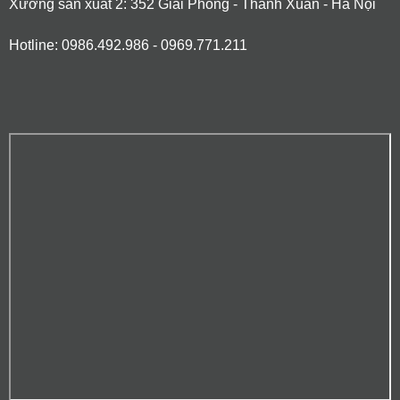
Xưởng sản xuất 2: 352 Giải Phóng - Thanh Xuân - Hà Nội
Hotline: 0986.492.986 - 0969.771.211