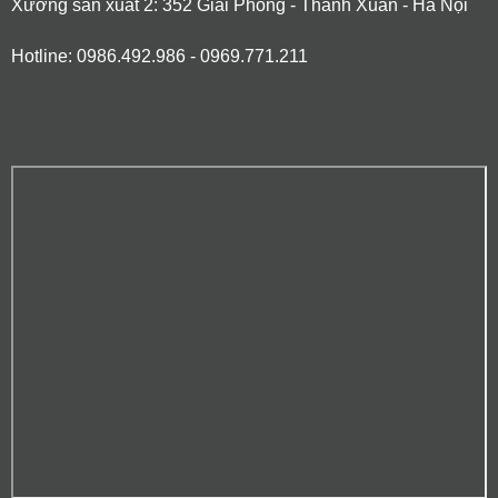
Xưởng sản xuất 2: 352 Giải Phóng - Thanh Xuân - Hà Nội
Hotline: 0986.492.986 - 0969.771.211