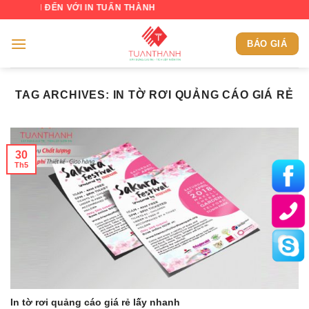
Skip
CH ĐẾN VỚI IN TUẤN THÀNH
to
content
BÁO GIÁ
TAG ARCHIVES:
IN TỜ RƠI QUẢNG CÁO GIÁ RẺ
30
Th5
In tờ rơi quảng cáo giá rẻ lấy nhanh