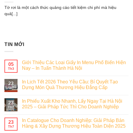
Tờ rơi là một cách thức quảng cáo tiết kiệm chi phí mà hiệu
quả[...]
TIN MỚI
Giới Thiệu Các Loại Giấy In Menu Phổ Biến Hiện
05
Nay – In Tuấn Thành Hà Nội
Th3
In Lịch Tết 2026 Theo Yêu Cầu: Bí Quyết Tạo
23
Dựng Món Quà Thương Hiệu Đẳng Cấp
Th7
In Phiếu Xuất Kho Nhanh, Lấy Ngay Tại Hà Nội
23
2025 – Giải Pháp Tức Thì Cho Doanh Nghiệp
Th7
In Catalogue Cho Doanh Nghiệp: Giải Pháp Bán
23
Hàng & Xây Dựng Thương Hiệu Toàn Diện 2025
Th7