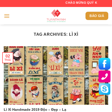
Skip
CHÀO MỪNG QUÝ KHÁCH ĐẾN VỚI 
to
content
BÁO GIÁ
TAG ARCHIVES:
LÌ XÌ
02
Th11
Lì Xì Handmade 2019 Độc – Đẹp – Lạ