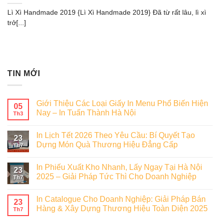
Lì Xì Handmade 2019 {Lì Xì Handmade 2019} Đã từ rất lâu, lì xì
trở[...]
TIN MỚI
Giới Thiệu Các Loại Giấy In Menu Phổ Biến Hiện
05
Nay – In Tuấn Thành Hà Nội
Th3
In Lịch Tết 2026 Theo Yêu Cầu: Bí Quyết Tạo
23
Dựng Món Quà Thương Hiệu Đẳng Cấp
Th7
In Phiếu Xuất Kho Nhanh, Lấy Ngay Tại Hà Nội
23
2025 – Giải Pháp Tức Thì Cho Doanh Nghiệp
Th7
In Catalogue Cho Doanh Nghiệp: Giải Pháp Bán
23
Hàng & Xây Dựng Thương Hiệu Toàn Diện 2025
Th7