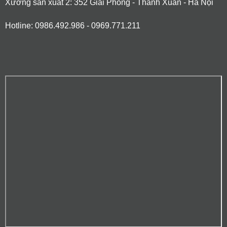
Xưởng sản xuất 2: 352 Giải Phóng - Thanh Xuân - Hà Nội
Hotline: 0986.492.986 - 0969.771.211