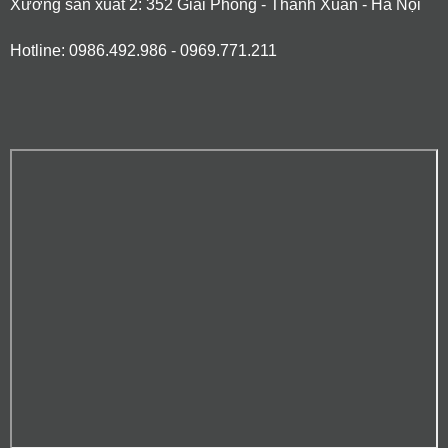
Xưởng sản xuất 2: 352 Giải Phóng - Thanh Xuân - Hà Nội
Hotline: 0986.492.986 - 0969.771.211