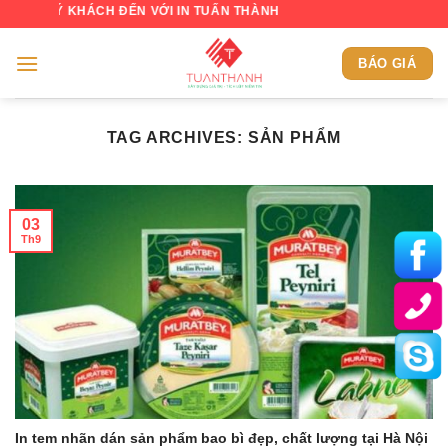
Skip
UÝ KHÁCH ĐẾN VỚI IN TUẤN THÀNH
to
content
BÁO GIÁ
TAG ARCHIVES:
SẢN PHẨM
03
Th9
In tem nhãn dán sản phẩm bao bì đẹp, chất lượng tại Hà Nội