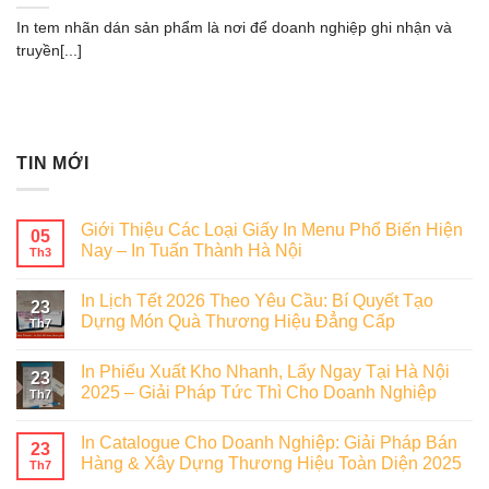
In tem nhãn dán sản phẩm là nơi để doanh nghiệp ghi nhận và
truyền[...]
TIN MỚI
Giới Thiệu Các Loại Giấy In Menu Phổ Biến Hiện
05
Nay – In Tuấn Thành Hà Nội
Th3
In Lịch Tết 2026 Theo Yêu Cầu: Bí Quyết Tạo
23
Dựng Món Quà Thương Hiệu Đẳng Cấp
Th7
In Phiếu Xuất Kho Nhanh, Lấy Ngay Tại Hà Nội
23
2025 – Giải Pháp Tức Thì Cho Doanh Nghiệp
Th7
In Catalogue Cho Doanh Nghiệp: Giải Pháp Bán
23
Hàng & Xây Dựng Thương Hiệu Toàn Diện 2025
Th7