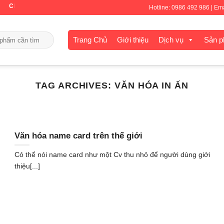
CHÀO MỪNG QUÝ KHÁCH ĐẾN VỚI IN TUẤN THÀNH
Hotline: 0986 492 986 | E
Trang Chủ
Giới thiệu
Dịch vụ
Sản 
TAG ARCHIVES:
VĂN HÓA IN ẤN
Văn hóa name card trên thế giới
Có thể nói name card như một Cv thu nhỏ để người dùng giới
thiệu[...]