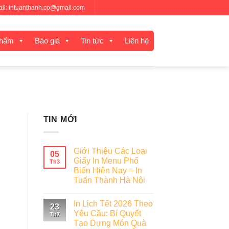
mail: intuanthanh.co@gmail.com
phẩm
Báo giá
Tin tức
Liên hệ
TIN MỚI
Giới Thiệu Các Loại
05
Giấy In Menu Phổ
Th3
Biến Hiện Nay – In
Tuấn Thành Hà Nội
In Lịch Tết 2026 Theo
23
Yêu Cầu: Bí Quyết
Th7
Tạo Dựng Món Quà