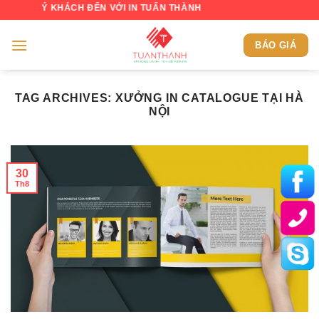
Skip
UÝ KHÁCH ĐẾN VỚI IN TUẤN THÀNH
to
content
BÁO GIÁ
TAG ARCHIVES:
XƯỞNG IN CATALOGUE TẠI HÀ
NỘI
30
Th8