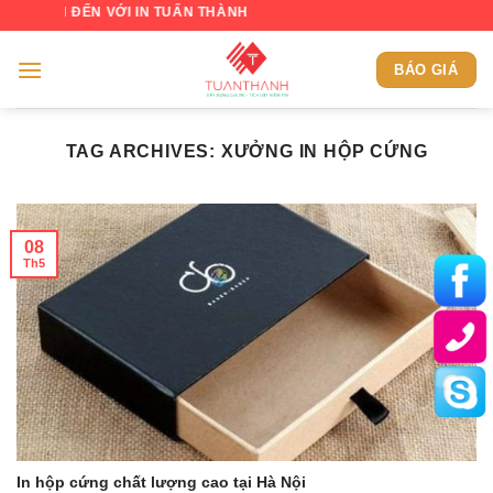
Skip
H ĐẾN VỚI IN TUẤN THÀNH
to
content
BÁO GIÁ
TAG ARCHIVES:
XƯỞNG IN HỘP CỨNG
08
Th5
In hộp cứng chất lượng cao tại Hà Nội