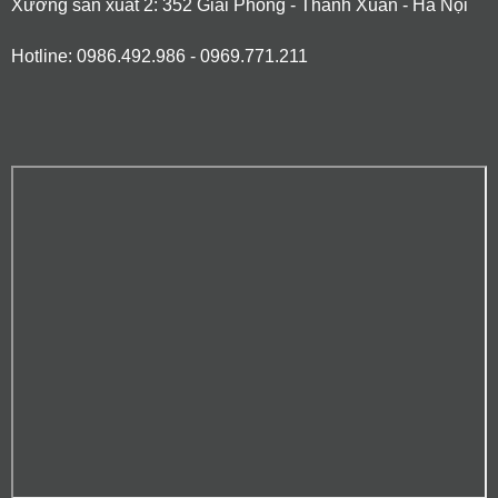
Xưởng sản xuất 2: 352 Giải Phóng - Thanh Xuân - Hà Nội
Hotline: 0986.492.986 - 0969.771.211