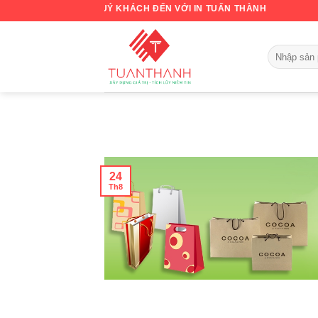
Skip
ÀO MỪNG QUÝ KHÁCH ĐẾN VỚI IN TUẤN THÀNH
to
content
24
Th8