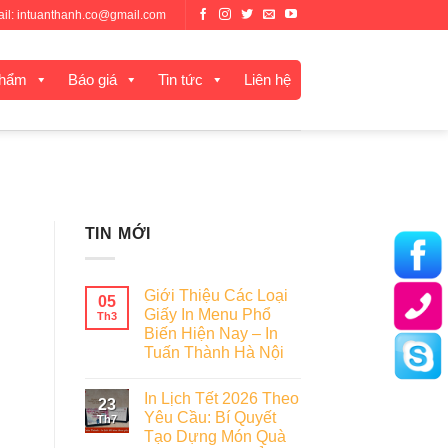
mail: intuanthanh.co@gmail.com
phẩm
Báo giá
Tin tức
Liên hệ
TIN MỚI
Giới Thiệu Các Loại
05
Giấy In Menu Phổ
Th3
Biến Hiện Nay – In
Tuấn Thành Hà Nội
In Lịch Tết 2026 Theo
23
Yêu Cầu: Bí Quyết
Th7
Tạo Dựng Món Quà