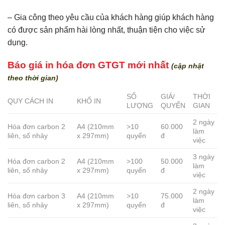
– Gia công theo yêu cầu của khách hàng giúp khách hàng
có được sản phẩm hài lòng nhất, thuận tiện cho việc sử
dụng.
Báo giá in hóa đơn GTGT mới nhất
(cập nhật
theo thời gian)
SỐ
GIÁ/
THỜI
QUY CÁCH IN
KHỔ IN
LƯỢNG
QUYỂN
GIAN
2 ngày
Hóa đơn carbon 2
A4 (210mm
>10
60.000
làm
liên, số nhảy
x 297mm)
quyển
đ
việc
3 ngày
Hóa đơn carbon 2
A4 (210mm
>100
50.000
làm
liên, số nhảy
x 297mm)
quyển
đ
việc
2 ngày
Hóa đơn carbon 3
A4 (210mm
>10
75.000
làm
liên, số nhảy
x 297mm)
quyển
đ
việc