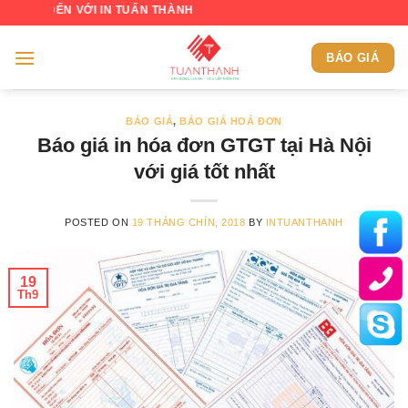
Skip
VỚI IN TUẤN THÀNH
to
content
BÁO GIÁ
BÁO GIÁ
,
BÁO GIÁ HOÁ ĐƠN
Báo giá in hóa đơn GTGT tại Hà Nội
với giá tốt nhất
POSTED ON
19 THÁNG CHÍN, 2018
BY
INTUANTHANH
19
Th9