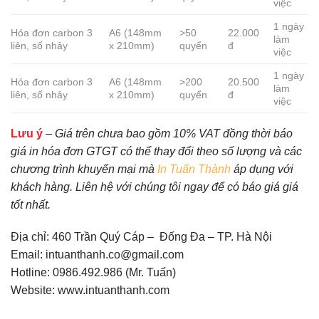
việc
1 ngày
Hóa đơn carbon 3
A6 (148mm
>50
22.000
làm
liên, số nhảy
x 210mm)
quyển
đ
việc
1 ngày
Hóa đơn carbon 3
A6 (148mm
>200
20.500
làm
liên, số nhảy
x 210mm)
quyển
đ
việc
Lưu ý
–
Giá trên chưa bao gồm 10% VAT đồng thời báo
giá in hóa đơn GTGT có thể thay đổi theo số lượng và các
chương trình khuyến mại mà
In Tuấn Thành
áp dụng với
khách hàng. Liên hệ với chúng tôi ngay để có báo giá giá
tốt nhất.
Địa chỉ: 460 Trần Quý Cáp – Đống Đa – TP. Hà Nội
Email: intuanthanh.co@gmail.com
Hotline: 0986.492.986 (Mr. Tuấn)
Website: www.intuanthanh.com