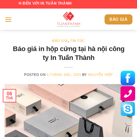
Skip
ĐẾN VỚI IN TUẤN THÀNH
to
content
BÁO GIÁ
BÁO GIÁ
,
TIN TỨC
Báo giá in hộp cứng tại hà nội công
ty In Tuấn Thành
POSTED ON
6 THÁNG SÁU, 2025
BY
NGUYỄN HIỆP
06
Th6