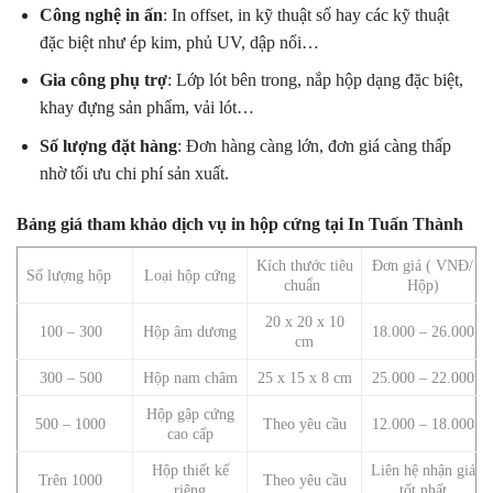
Công nghệ in ấn
: In offset, in kỹ thuật số hay các kỹ thuật
đặc biệt như ép kim, phủ UV, dập nổi…
Gia công phụ trợ
: Lớp lót bên trong, nắp hộp dạng đặc biệt,
khay đựng sản phẩm, vải lót…
Số lượng đặt hàng
: Đơn hàng càng lớn, đơn giá càng thấp
nhờ tối ưu chi phí sản xuất.
Bảng giá tham khảo dịch vụ in hộp cứng tại In Tuấn Thành
Kích thước tiêu
Đơn giá ( VNĐ/
Số lượng hộp
Loại hộp cứng
chuẩn
Hộp)
20 x 20 x 10
100 – 300
Hộp âm dương
18.000 – 26.000
cm
300 – 500
Hộp nam châm
25 x 15 x 8 cm
25.000 – 22.000
Hộp gập cứng
500 – 1000
Theo yêu cầu
12.000 – 18.000
cao cấp
Hộp thiết kế
Liên hệ nhận giá
Trên 1000
Theo yêu cầu
riêng
tốt nhất