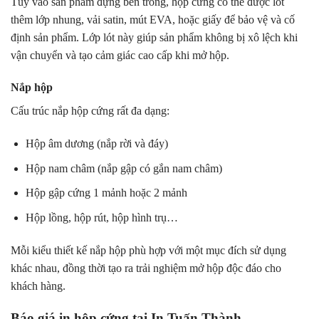
Tùy vào sản phẩm đựng bên trong, hộp cứng có thể được lót
thêm lớp nhung, vải satin, mút EVA, hoặc giấy để bảo vệ và cố
định sản phẩm. Lớp lót này giúp sản phẩm không bị xô lệch khi
vận chuyển và tạo cảm giác cao cấp khi mở hộp.
Nắp hộp
Cấu trúc nắp hộp cứng rất đa dạng:
Hộp âm dương (nắp rời và đáy)
Hộp nam châm (nắp gập có gắn nam châm)
Hộp gập cứng 1 mảnh hoặc 2 mảnh
Hộp lồng, hộp rút, hộp hình trụ…
Mỗi kiểu thiết kế nắp hộp phù hợp với một mục đích sử dụng
khác nhau, đồng thời tạo ra trải nghiệm mở hộp độc đáo cho
khách hàng.
Báo giá in hộp cứng tại In Tuấn Thành