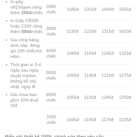
In giấy
2000
off150gsm cộng
1185đ
1315đ
1440đ
1565đ
chiếc
thêm
250đ
/chiếc.
In Giấy Off200
hoặc C200 cộng
3000
1120đ
1215đ
1315đ
1410đ
thêm
550đ
/chiếc.
chiếc
Gia công băng
dính nắp, đóng
4000
gói 100 chiếc/túi
1080đ
1165đ
1245đ
1325đ
chiếc
nilon.
Thời gian in 3-4
ngày sau ngày
5000
1065đ
1140đ
1210đ
1275đ
duyệt market,
chiếc
không kể chủ
nhật, ngày lễ
Giá chưa bao
6000
1055đ
1120đ
1185đ
1250đ
gồm 10% thuế
chiếc
VAT
7000
1045đ
1105đ
1170đ
1225đ
chiếc
Miễn phí thiết kế 100%, chỉnh sửa theo yêu cầu,