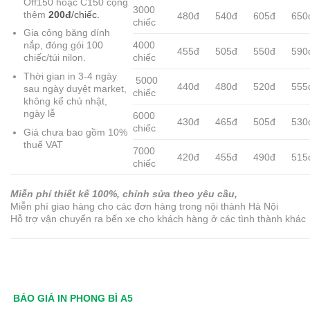
Off150 hoặc C150 cộng
3000
thêm
200đ
/chiếc.
480đ
540đ
605đ
650
chiếc
Gia công băng dính
4000
nắp, đóng gói 100
455đ
505đ
550đ
590
chiếc
chiếc/túi nilon.
Thời gian in 3-4 ngày
5000
440đ
480đ
520đ
555
sau ngày duyệt market,
chiếc
không kể chủ nhật,
ngày lễ
6000
430đ
465đ
505đ
530
chiếc
Giá chưa bao gồm 10%
thuế VAT
7000
420đ
455đ
490đ
515
chiếc
Miễn phí thiết kế 100%, chỉnh sửa theo yêu cầu,
Miễn phí giao hàng cho các đơn hàng trong nội thành Hà Nội
Hỗ trợ vận chuyển ra bến xe cho khách hàng ở các tình thành khác
BÁO GIÁ IN PHONG BÌ A5