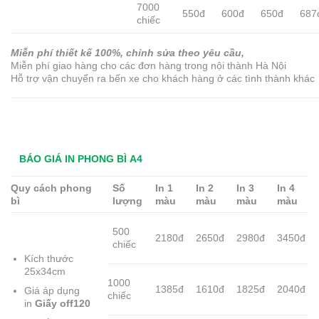
7000
550đ
600đ
650đ
687
chiếc
Miễn phí thiết kế 100%, chỉnh sửa theo yêu cầu,
Miễn phí giao hàng cho các đơn hàng trong nội thành Hà Nội
Hỗ trợ vận chuyển ra bến xe cho khách hàng ở các tình thành khác
BÁO GIÁ IN PHONG BÌ A4
Quy cách phong
Số
In 1
In 2
In 3
In 4
bì
lượng
màu
màu
màu
màu
500
2180đ
2650đ
2980đ
3450đ
chiếc
Kích thước
25x34cm
1000
1385đ
1610đ
1825đ
2040đ
Giá áp dụng
chiếc
in
Giấy off120