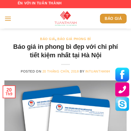
Skip
 VỚI IN TUẤN THÀNH
to
content
BÁO GIÁ
BÁO GIÁ
,
BÁO GIÁ PHONG BÌ
Báo giá in phong bì đẹp với chi phí
tiết kiệm nhất tại Hà Nội
POSTED ON
20 THÁNG CHÍN, 2018
BY
INTUANTHANH
20
Th9