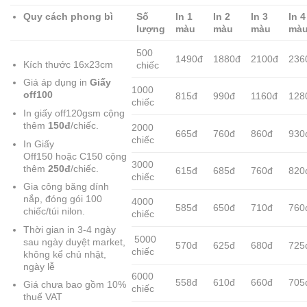
Quy cách phong bì
Số
In 1
In 2
In 3
In 4
lượng
màu
màu
màu
mà
500
1490đ
1880đ
2100đ
236
Kích thước 16x23cm
chiếc
Giá áp dụng in
Giấy
1000
off100
815đ
990đ
1160đ
128
chiếc
In giấy off120gsm cộng
thêm
150đ
/chiếc.
2000
665đ
760đ
860đ
930
chiếc
In Giấy
Off150 hoặc C150 cộng
3000
thêm
250đ
/chiếc.
615đ
685đ
760đ
820
chiếc
Gia công băng dính
nắp, đóng gói 100
4000
585đ
650đ
710đ
760
chiếc/túi nilon.
chiếc
Thời gian in 3-4 ngày
5000
sau ngày duyệt market,
570đ
625đ
680đ
725
chiếc
không kể chủ nhật,
ngày lễ
6000
558đ
610đ
660đ
705
Giá chưa bao gồm 10%
chiếc
thuế VAT