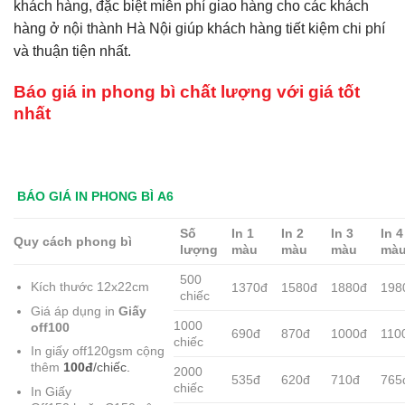
khách hàng, đặc biệt miễn phí giao hàng cho các khách
hàng ở nội thành Hà Nội giúp khách hàng tiết kiệm chi phí
và thuận tiện nhất.
Báo giá in phong bì chất lượng với giá tốt
nhất
BÁO GIÁ IN PHONG BÌ A6
Số
In 1
In 2
In 3
In 4
Quy cách phong bì
lượng
màu
màu
màu
mà
500
Kích thước 12x22cm
1370đ
1580đ
1880đ
198
chiếc
Giá áp dụng in
Giấy
1000
off100
690đ
870đ
1000đ
110
chiếc
In giấy off120gsm cộng
thêm
100đ
/chiếc.
2000
535đ
620đ
710đ
765
chiếc
In Giấy