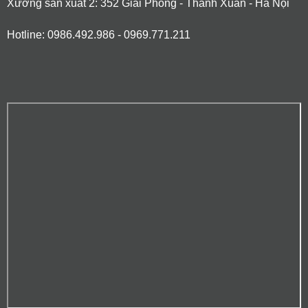
Xưởng sản xuất 2: 352 Giải Phóng - Thanh Xuân - Hà Nội
Hotline: 0986.492.986 - 0969.771.211