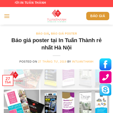
Skip
IN TUẤN THÀNH
to
content
BÁO GIÁ
BÁO GIÁ
,
BÁO GIÁ POSTER
Báo giá poster tại In Tuấn Thành rẻ
nhất Hà Nội
POSTED ON
27 THÁNG TƯ, 2019
BY
INTUANTHANH
27
Th4