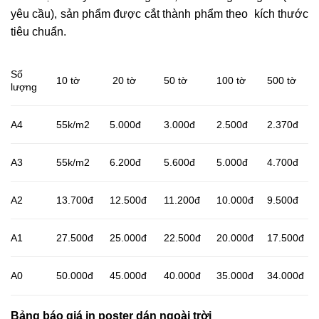
yêu cầu), sản phẩm được cắt thành phẩm theo kích thước
tiêu chuẩn.
Số
10 tờ
20 tờ
50 tờ
100 tờ
500 tờ
lượng
A4
55k/m2
5.000đ
3.000đ
2.500đ
2.370đ
A3
55k/m2
6.200đ
5.600đ
5.000đ
4.700đ
A2
13.700đ
12.500đ
11.200đ
10.000đ
9.500đ
A1
27.500đ
25.000đ
22.500đ
20.000đ
17.500đ
A0
50.000đ
45.000đ
40.000đ
35.000đ
34.000đ
Bảng báo giá in poster dán ngoài trời