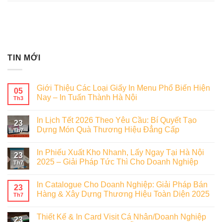
TIN MỚI
Giới Thiệu Các Loại Giấy In Menu Phổ Biến Hiện
05
Nay – In Tuấn Thành Hà Nội
Th3
In Lịch Tết 2026 Theo Yêu Cầu: Bí Quyết Tạo
23
Dựng Món Quà Thương Hiệu Đẳng Cấp
Th7
In Phiếu Xuất Kho Nhanh, Lấy Ngay Tại Hà Nội
23
2025 – Giải Pháp Tức Thì Cho Doanh Nghiệp
Th7
In Catalogue Cho Doanh Nghiệp: Giải Pháp Bán
23
Hàng & Xây Dựng Thương Hiệu Toàn Diện 2025
Th7
Thiết Kế & In Card Visit Cá Nhân/Doanh Nghiệp
23