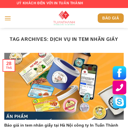
Skip
QUÝ KHÁCH ĐẾN VỚI IN TUẤN THÀNH
to
content
BÁO GIÁ
TAG ARCHIVES:
DỊCH VỤ IN TEM NHÃN GIẤY
28
Th5
Báo giá in tem nhãn giấy tại Hà Nội công ty In Tuấn Thành