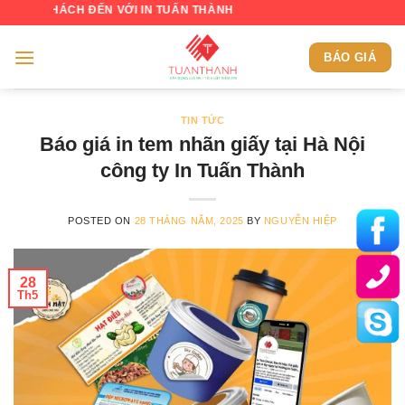
Skip
ÁCH ĐẾN VỚI IN TUẤN THÀNH
to
content
BÁO GIÁ
TIN TỨC
Báo giá in tem nhãn giấy tại Hà Nội
công ty In Tuấn Thành
POSTED ON
28 THÁNG NĂM, 2025
BY
NGUYỄN HIỆP
28
Th5