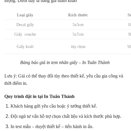
lượng. Dưới đây là bảng giá tham khảo
Loại giấy
Kích thước
S
Decal giấy
5x5cm
1
Giấy couche
5x7cm
3
Giấy kraft
tùy chọn
5
Bảng báo giá in tem nhãn giấy – In Tuấn Thành
Lưu ý: Giá có thể thay đổi tùy theo thiết kế, yêu cầu gia công và
thời điểm in.
Quy trình đặt in tại In Tuấn Thành
Khách hàng gửi yêu cầu hoặc ý tưởng thiết kế.
Đội ngũ tư vấn hỗ trợ chọn chất liệu và kích thước phù hợp.
In test mẫu – duyệt thiết kế – tiến hành in ấn.